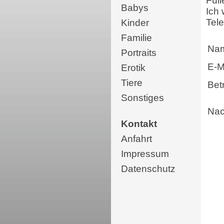
Füll
Babys
Ich
Tel
Kinder
Familie
Na
Portraits
E-M
Erotik
Tiere
Betr
Sonstiges
Nac
Kontakt
Anfahrt
Impressum
Datenschutz