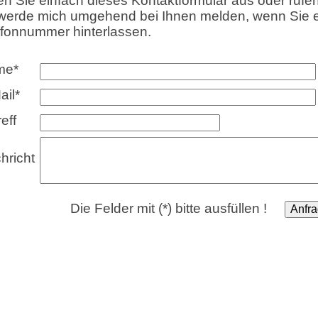
en Sie einfach dieses Kontaktformular aus oder rufe
 werde mich umgehend bei Ihnen melden, wenn Sie 
efonnummer hinterlassen.
me*
ail*
eff
hricht
Die Felder mit (*) bitte ausfüllen !